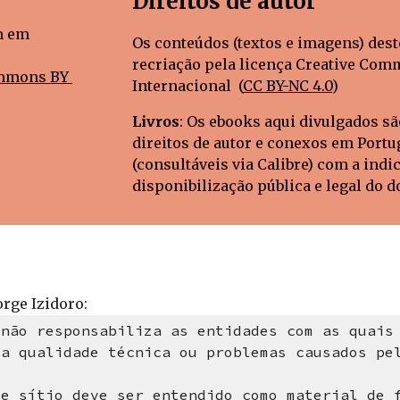
Direitos de autor
 em 
Os conteúdos (textos e imagens) 
d
est
recriação pela licença Creative Com
mmons BY 
Internacional  (
CC BY-NC 4.0
)
Livros
: Os ebooks aqui divulgados s
direitos de autor e conexos em Portu
(consultáveis via Calibre) com a indic
disponibilização pública e legal do 
orge Izidoro:
 não responsabiliza as entidades com as quais
la qualidade técnica ou 
problemas causados 
pe
te sítio deve ser entendido como material de f