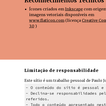
Reconhecimentos Técnicos
Ícones criados em
Inkscape
 com origem
imagens vetoriais disponíveis em
www.flaticon.com
 (licença
Creative Co
3.0
 ) 
Limitação de responsabilidade
Este sítio é um trabalho pessoal de Paulo J
- O conteúdo do sítio é pessoal e
- Declina-se responsabilidades p
e
referidos
.
- Todo o conteúdo 
apresentado
 nes